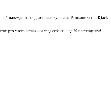
т най-надеждните подрастващи кучета на Развъдника ни:
Djack
етвърто място оставяйки след себе си над
20
претенденти!