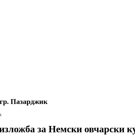
 гр. Пазарджик
к
зложба за Немски овчарски ку