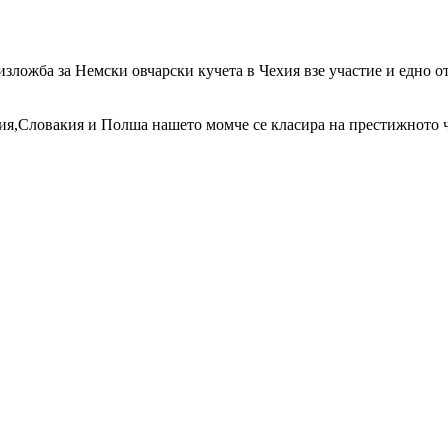
зложба за Немски овчарски кучета в Чехия взе участие и едно о
ия,Словакия и Полша нашето момче се класира на престижното ч