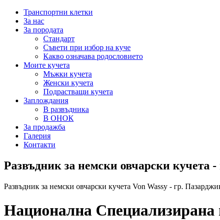
Транспортни клетки
За нас
За породата
Стандарт
Съвети при избор на куче
Какво означава родословието
Моите кучета
Мъжки кучета
Женски кучета
Подрастващи кучета
Заплождания
В развъдника
В ОНОК
За продажба
Галерия
Контакти
Развъдник за немски овчарски кучета -
Развъдник за немски овчарски кучета Von Wassy - гр. Пазарджи
Национална Специализирана и