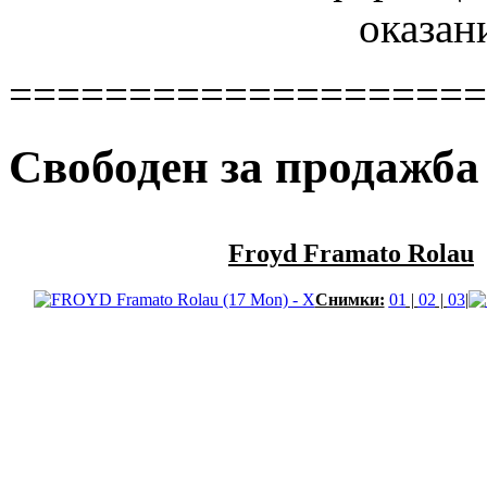
оказан
====================
Свободен за продажба
Froyd Framato Rolau
Снимки:
01
|
02
|
03
|