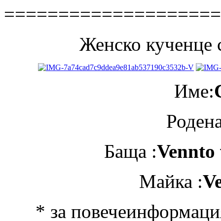
====================
Женско кученце 
Име:
Родена
Баща :
Vennto
Майка :
V
* за повечеинформация